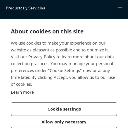
Productos y Servicios
Centro de Conocimiento
About cookies on this site
Acceso Directo
We use cookies to make your experience on our
website as pleasant as possible and to optimize it.
Sobre nosotros
Visit our Privacy Policy to learn more about our data
collection practices. You may manage your personal
Bossard México
preferences under "Cookie Settings" now or at any
time later. By clicking Accept, you allow us to our use
Av. Kalos 114
Parque Industrial Kalos
of cookies.
Apodaca NL
Learn more
66600 Mexico
México
Cookie settings
Allow only necessary
Política de Privacidad
Imprimir