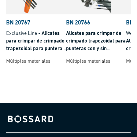
BN 20767
BN 20766
BN 
Exclusive Line
-
Alicates
Alicates para crimpar de
Weid
para crimpar de crimpado
crimpado trapezoidal para
Alic
trapezoidal para punteras
punteras con y sin
crim
con y sin aislamiento
aislamiento
punt
Múltiples materiales
Múltiples materiales
Múlt
aisl
Bossard homepage