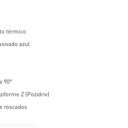
to térmico
asivado azul
a 90°
ziforme Z (Pozidriv)
e roscados