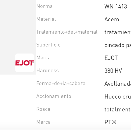
Norma
WN 1413
Material
Acero
Tratamiento+del+material
tratamien
Superficie
cincado p
Marca
EJOT
Hardness
380 HV
Forma+de+la+cabeza
Avellanad
Accionamiento
Hueco cru
Rosca
totalment
Marca
PT®