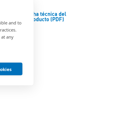
Ficha técnica del
producto (PDF)
ible and to
ractices.
 at any
ookies