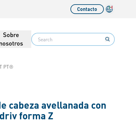
Contacto
Sobre
Search
nosotros
T PT®
de cabeza avellanada con
driv forma Z