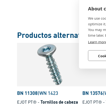
About c
We use coo
optimize it
You may ma
Productos alternativos
time later.
Learn mor
Cook
BN 11308
|
WN 1423
BN 13576
|
EJOT PT®
-
Tornillos de cabeza
EJOT PT®
-