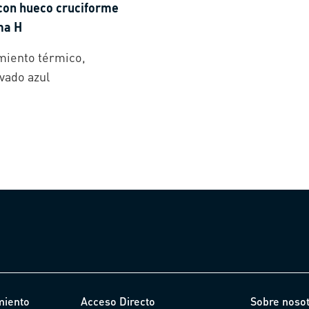
con hueco cruciforme
ma H
miento térmico,
vado azul
miento
Acceso Directo
Sobre noso