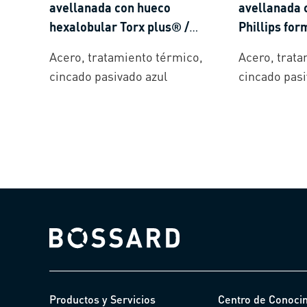
avellanada con hueco
avellanada 
hexalobular Torx plus® /
Phillips for
Autosert®
Acero, tratamiento térmico,
Acero, trata
cincado pasivado azul
cincado pasi
Bossard homepage
Productos y Servicios
Centro de Conoci