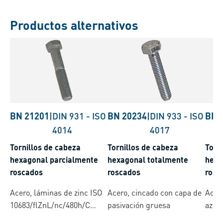
Productos alternativos
BN 21201
|
DIN 931
-
ISO
BN 20234
|
DIN 933
-
ISO
BN 
4014
4017
Tornillos de cabeza
Tornillos de cabeza
Torn
hexagonal parcialmente
hexagonal totalmente
hexa
roscados
roscados
rosc
Acero, láminas de zinc ISO
Acero, cincado con capa de
Acer
10683/flZnL/nc/480h/C
pasivación gruesa
azul
(µ=0.12-0.18)
Silve