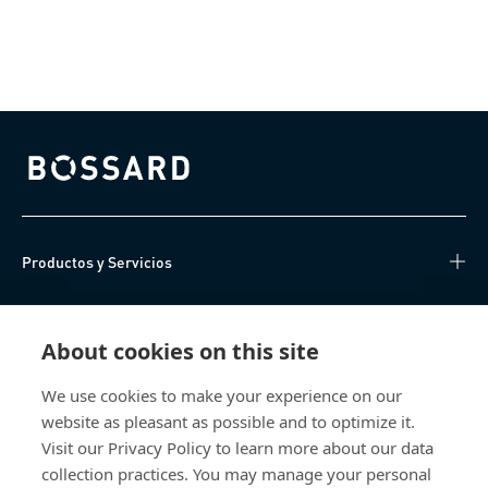
Bossard homepage
Productos y Servicios
Centro de Conocimiento
About cookies on this site
Acceso Directo
We use cookies to make your experience on our
website as pleasant as possible and to optimize it.
Sobre nosotros
Visit our Privacy Policy to learn more about our data
collection practices. You may manage your personal
Bossard México