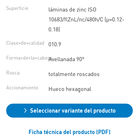
Superficie
láminas de zinc ISO
10683/flZnL/nc/480h/C (µ=0.12-
0.18)
Clase+de+calidad
010.9
Forma+de+la+cabeza
Avellanada 90°
Rosca
totalmente roscados
Accionamiento
Hueco hexagonal
Seleccionar variante del producto
Ficha técnica del producto (PDF)