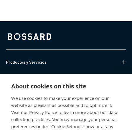
Bossard homepage
Productos y Servicios
Centro de Conocimiento
About cookies on this site
Acceso Directo
We use cookies to make your experience on our
website as pleasant as possible and to optimize it.
Sobre nosotros
Visit our Privacy Policy to learn more about our data
collection practices. You may manage your personal
Bossard México
preferences under "Cookie Settings" now or at any