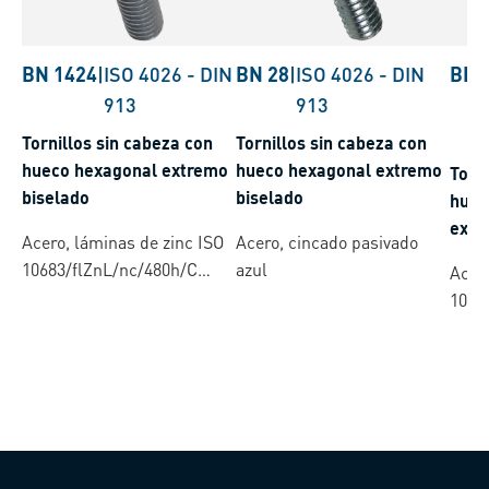
BN 1424
|
ISO 4026
-
DIN
BN 28
|
ISO 4026
-
DIN
BN 
913
913
Tornillos sin cabeza con
Tornillos sin cabeza con
hueco hexagonal extremo
hueco hexagonal extremo
Torn
biselado
biselado
huec
extr
Acero, láminas de zinc ISO
Acero, cincado pasivado
10683/flZnL/nc/480h/C
azul
Acero
(µ=0.12-0.18)
1068
(µ=0.