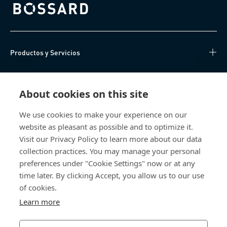
Bossard homepage
Productos y Servicios
Centro de Conocimiento
About cookies on this site
Acceso Directo
We use cookies to make your experience on our
website as pleasant as possible and to optimize it.
Sobre nosotros
Visit our Privacy Policy to learn more about our data
collection practices. You may manage your personal
Bossard México
preferences under "Cookie Settings" now or at any
time later. By clicking Accept, you allow us to our use
Av. Kalos 114
Parque Industrial Kalos
of cookies.
Apodaca NL
Learn more
66600 Mexico
México