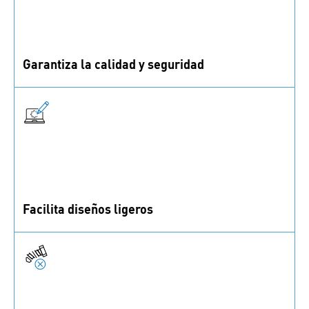
Garantiza la calidad y seguridad
Verifica que las uniones atornilladas cumplen con el
diseño y soportan cargas constantes o alternas.
Facilita diseños ligeros
Crea diseños más ligeros sin perder integridad y evita
que las uniones atornilladas superen sus límites.