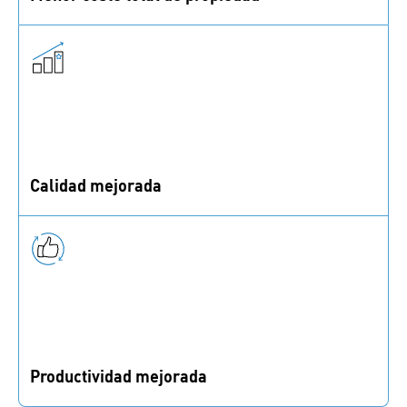
Reduce los costes de producción con procesos de
ensamblaje simplificados y más eficientes.
Calidad mejorada
Utiliza las fijaciones, tecnología de fijación y
herramientas adecuadas para reducir el riesgo de
fallos.
Productividad mejorada
Elimina cuellos de botella, disminuye el tiempo de