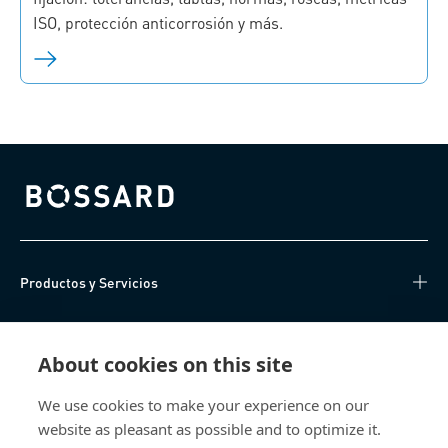
ISO, protección anticorrosión y más.
Bossard homepage
Productos y Servicios
Centro de Conocimiento
About cookies on this site
Acceso Directo
We use cookies to make your experience on our
website as pleasant as possible and to optimize it.
Sobre nosotros