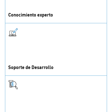
Conocimiento experto
Aprovecha 190 años de experiencia y nuestro
conocimiento en materiales, tecnologías,
recubrimientos y más.
Soporte de Desarrollo
Nuestras calculadoras, portal CAD y servicios para
prototipos y series pequeñas te ayudan en el
desarrollo.