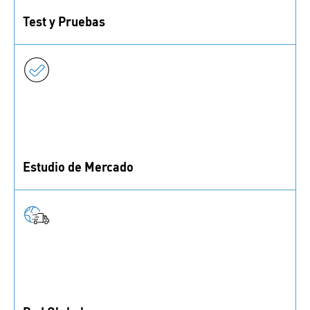
Test y Pruebas
Con nuestros laboratorios de pruebas, asegurate de
que tus productos cumplan con los requisitos
necesarios.
Estudio de Mercado
¿Tienes una idea pero dudas de su potencial de
mercado? Podemos ayudarte a evaluarla.