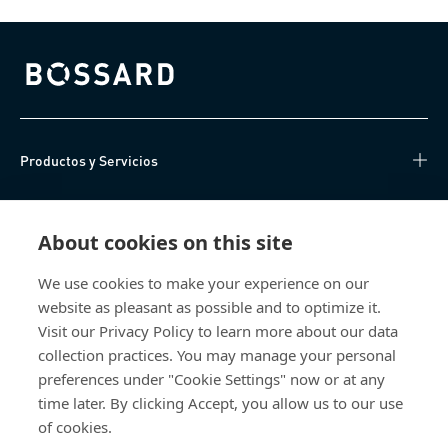
Bossard homepage
Productos y Servicios
Centro de Conocimiento
About cookies on this site
Acceso Directo
We use cookies to make your experience on our
website as pleasant as possible and to optimize it.
Sobre nosotros
Visit our Privacy Policy to learn more about our data
collection practices. You may manage your personal
Bossard México
preferences under "Cookie Settings" now or at any
time later. By clicking Accept, you allow us to our use
Av. Kalos 114
Parque Industrial Kalos
of cookies.
Apodaca NL