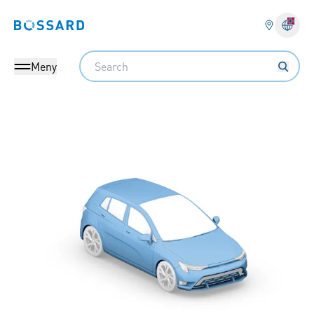
Bossard homepage
Search
Meny