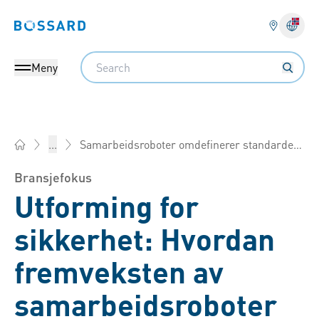
Bossard homepage
Search
Meny
Samarbeidsroboter omdefinerer standarder for festing
...
Bossard Norge - Festemidler, Ingeniørtjenester, Logistikk
Bransjefokus
Utforming for
sikkerhet: Hvordan
fremveksten av
samarbeidsroboter