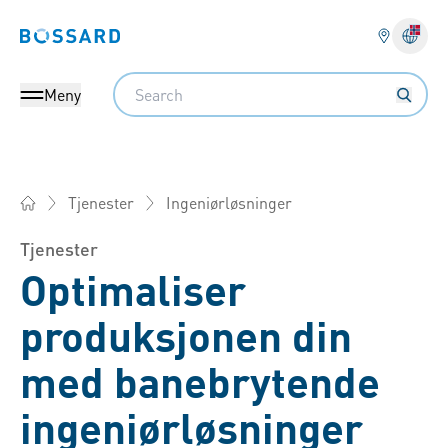
Bossard homepage
Search
Meny
Ingeniørløsninger
Tjenester
Bossard Norge - Festemidler, Ingeniørtjenester, Logistikk
Tjenester
Optimaliser
produksjonen din
med banebrytende
ingeniørløsninger