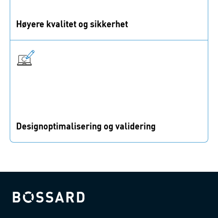
Høyere kvalitet og sikkerhet
Oppnå bedre produktytelse, lavere omarbeidingsrater,
mindre avfall og høyere kundetilfredshet.
Designoptimalisering og validering
Lås opp skjult potensial i design, produksjon og
montering for dine produkter og prototyper.
Bossard homepage