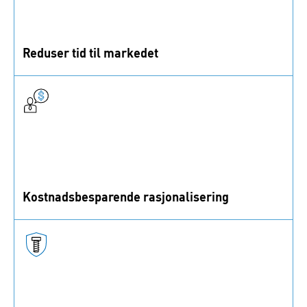
Reduser tid til markedet
En raskere markedsintroduksjon starter med riktig
festeløsning. Det er her vi som dine eksperter
kommer inn.
Kostnadsbesparende rasjonalisering
Oppnå bedre enhetskostnader med en slank
materialliste, mens du reduserer vedlikehold og
lagringskostnader.