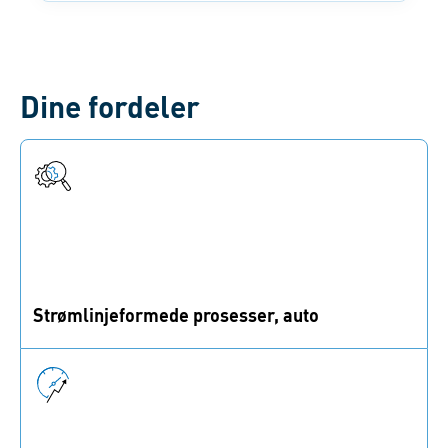
Dine fordeler
Strømlinjeformede prosesser, auto
Få bedre prosesskontroll, lavere
installasjonskostnader, spar ressurser og få høyere
marginer.