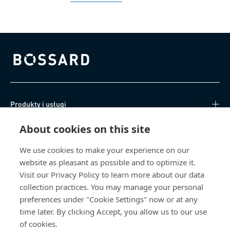
Bossard homepage
Produkty i usługi
About cookies on this site
Centrum Wiedzy
We use cookies to make your experience on our
Bezpośredni dostęp
website as pleasant as possible and to optimize it.
Visit our Privacy Policy to learn more about our data
O nas
collection practices. You may manage your personal
preferences under "Cookie Settings" now or at any
Bossard Poland
time later. By clicking Accept, you allow us to our use
of cookies.