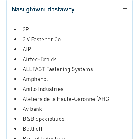
Nasi główni dostawcy
3P
3 V Fastener Co.
AIP
Airtec-Braids
ALLFAST Fastening Systems
Amphenol
Anillo Industries
Ateliers de la Haute-Garonne (AHG)
Avibank
B&B Specialities
Böllhoff
Bristol Industries