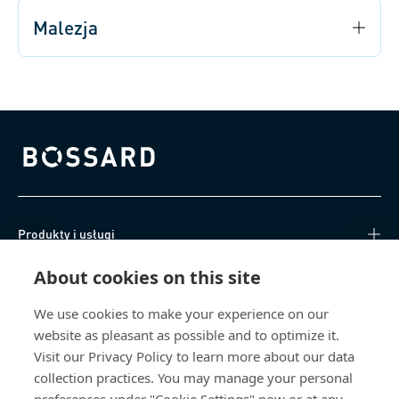
Malezja
Bossard homepage
Produkty i usługi
About cookies on this site
Centrum Wiedzy
We use cookies to make your experience on our
Bezpośredni dostęp
website as pleasant as possible and to optimize it.
Visit our Privacy Policy to learn more about our data
O nas
collection practices. You may manage your personal