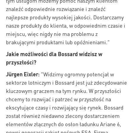
tym usługom możemy pomóc naszym klientom
znaleźć odpowiednie rozwiązanie i znaleźć
najlepsze produkty wysokiej jakości. Dostarczamy
nasze produkty do klienta, w odpowiednim czasie i
miejscu, więc nigdy nie ma problemu z
brakującymi produktami lub opóźnieniami."
Jakie możliwości dla Bossard widzisz w
przyszłości?
Jürgen Eixler:
"Widzimy ogromny potencjał w
sektorze lotniczym i Bossard jest już zdecydowanie
kluczowym graczem na tym rynku. W przyszłości
chcemy to rozwijać i patrzeć w przyszłość na
ekscytujące czasy i rozwijający się rynek. Bossard
został również niedawno zlecony dostarczeniem
elementów złącznych do osłon ładunku Ariane 6,
nowej generacji rakiet nośnych ESA. Firma