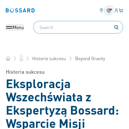
Login
Twój
Bossard homepage
Search
Menu
Beyond Gravity
...
Historie sukcesu
Bossard Polska - Elementy złączne, inżynieria, logistyka prod
Historia sukcesu
Eksploracja
Wszechświata z
Ekspertyzą Bossard:
Wsparcie Misji