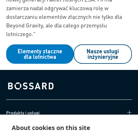
zamierza nadal odgrywać kluczową rolę w
dostarczaniu elementów złącznych nie tylko dla
Beyond Gravity, ale dla całego przemysłu
lotniczego."
Elementy złączne
Nasze usługi
dla lotnictwa
inżynieryjne
Bossard homepage
Produkty i usługi
About cookies on this site
Centrum Wiedzy