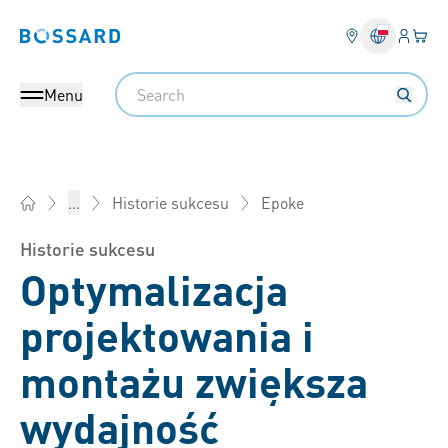
Login
Twój
Bossard homepage
Search
Menu
Epoke
...
Historie sukcesu
Bossard Polska - Elementy złączne, inżynieria, logistyka prod
Historie sukcesu
Optymalizacja
projektowania i
montażu zwiększa
wydajność