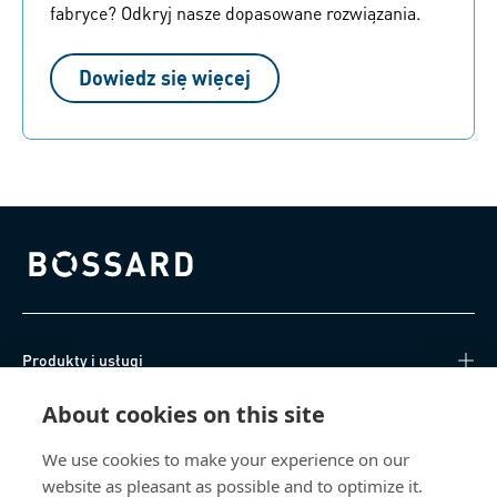
fabryce? Odkryj nasze dopasowane rozwiązania.
Dowiedz się więcej
Bossard homepage
Produkty i usługi
About cookies on this site
Centrum Wiedzy
We use cookies to make your experience on our
Bezpośredni dostęp
website as pleasant as possible and to optimize it.