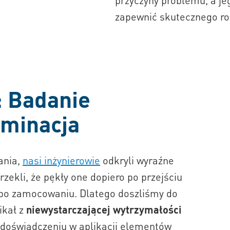
przyczyny problemu, a je
zapewnić skutecznego ro
: Badanie
iminacja
ania,
nasi inżynierowie
odkryli wyraźne
ekli, że pękły one dopiero po przejściu
 po zamocowaniu. Dlatego doszliśmy do
ikał z
niewystarczającej wytrzymałości
 doświadczeniu w aplikacji elementów