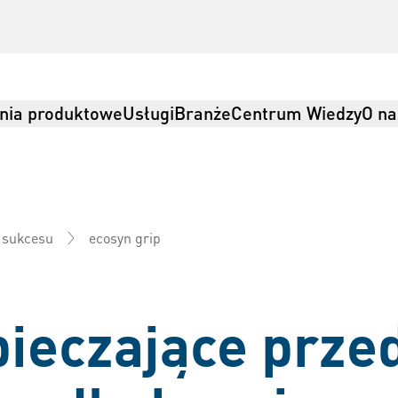
nia produktowe
Usługi
Branże
Centrum Wiedzy
O na
ecosyn grip
e sukcesu
yka produkcji
ieczające prze