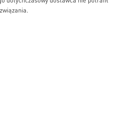
go dotychczasowy dostawca nie potrafił
związania.