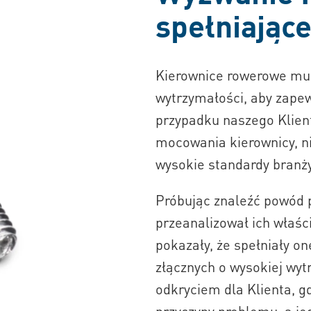
spełniając
Kierownice rowerowe mus
wytrzymałości, aby zape
przypadku naszego Klien
mocowania kierownicy, ni
wysokie standardy branży
Próbując znaleźć powód p
przeanalizował ich właśc
pokazały, że spełniały 
złącznych o wysokiej wyt
odkryciem dla Klienta, g