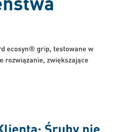
eństwa
rd ecosyn® grip, testowane w
 rozwiązanie, zwiększające
lienta: Śruby nie