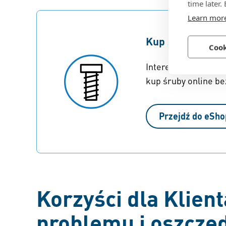
time later.
Learn mor
Kup śruby ecosy
Cook
Interesują cię też 
kup śruby online b
Przejdź do eSh
Korzyści dla Klien
problemu i oszczę