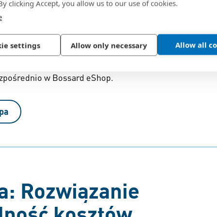
 By clicking Accept, you allow us to our use of cookies.
e
n® grip
Allow all c
ie settings
Allow only necessary
inne rozwiązania z naszego portfolio elementów złącznyc
ezpośrednio w Bossard eShop.
opa
ta: Rozwiązanie
dność kosztów