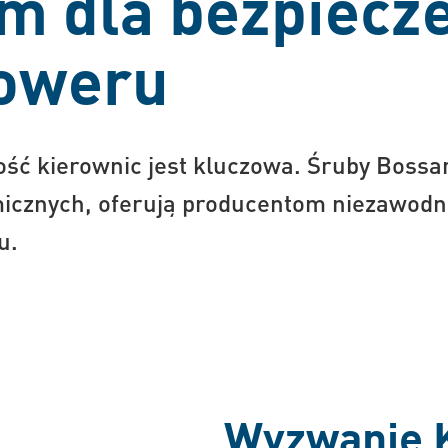
m dla bezpiecz
roweru
ość kierownic jest kluczowa. Śruby Bossa
cznych, oferują producentom niezawodne
u.
Wyzwanie K