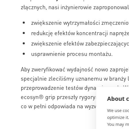
złącznych, nasi inżynierowie zaproponowal
zwiększenie wytrzymałości zmęczenio
redukcję efektów koncentracji napręż
zwiększenie efektów zabezpieczający
usprawnienie procesu montażu.
Aby zweryfikować wydajność nowo zaprojek
specjalnie zleciliśmy uznanemu w branż
przeprowadzenie testów dynamicznych. Wyn
ecosyn® grip przeszły rygorystyczny dyna
About c
co w pełni odpowiada na wyzwanie klienta
We use coo
optimize it
You may ma