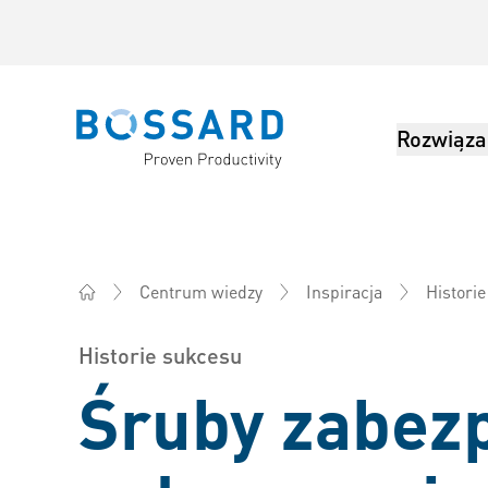
Rozwiąza
Bossard homepage
Centrum wiedzy
Inspiracja
Histori
Bossard Polska - Elementy złączne, inżynieria, logist
Historie sukcesu
Śruby zabezp