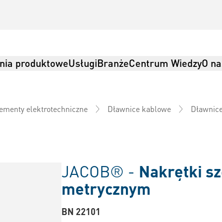
nia produktowe
Usługi
Branże
Centrum Wiedzy
O na
ementy elektrotechniczne
Dławnice kablowe
Dławnic
JACOB® -
Nakrętki s
metrycznym
BN 22101