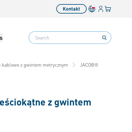
Login
Twój koszyk
Kontakt
Search
s
JACOB®
e kablowe z gwintem metrycznym
ześciokątne z gwintem