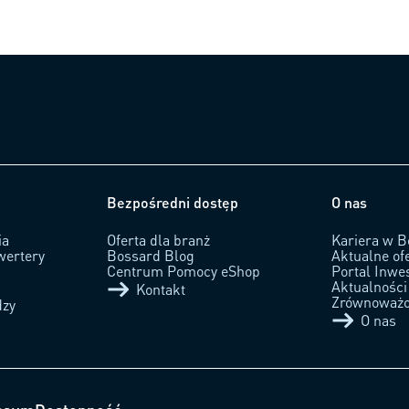
Bezpośredni dostęp
O nas
ia
Oferta dla branż
Kariera w B
wertery
Bossard Blog
Aktualne of
Centrum Pomocy eShop
Portal Inwe
Aktualności
Kontakt
Zrównoważo
dzy
O nas