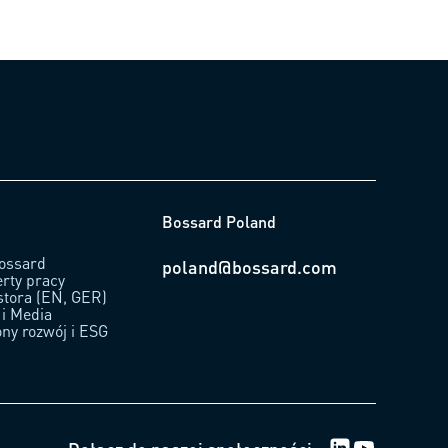
Bossard Poland
ossard
poland@bossard.com
erty pracy
stora (EN, GER)
 i Media
ny rozwój i ESG