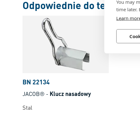
You may ma
Odpowiednie do tego
time later.
Learn mor
Cook
BN 22134
JACOB®
-
Klucz nasadowy
Stal