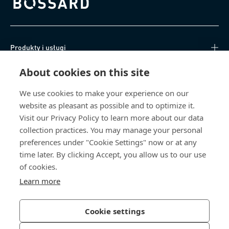
Bossard homepage
Produkty i usługi
About cookies on this site
Centrum Wiedzy
We use cookies to make your experience on our
Bezpośredni dostęp
website as pleasant as possible and to optimize it.
Visit our Privacy Policy to learn more about our data
O nas
collection practices. You may manage your personal
preferences under "Cookie Settings" now or at any
Bossard Poland
time later. By clicking Accept, you allow us to our use
of cookies.
poland@bossard.com
Learn more
Cookie settings
Polityka prywatności
Impressum