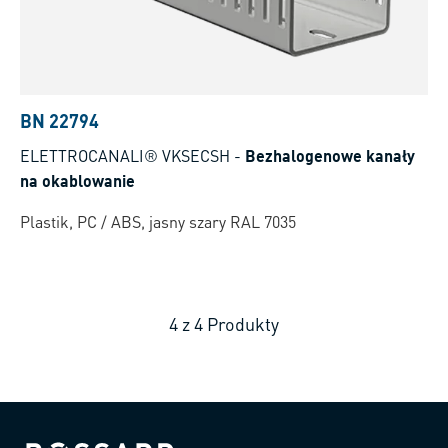
BN 22794
ELETTROCANALI® VKSECSH
-
Bezhalogenowe kanały
na okablowanie
Plastik, PC / ABS, jasny szary RAL 7035
4
z
4
Produkty