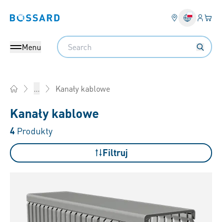
Login
Twój
Bossard homepage
Search
Menu
Kanały kablowe
...
Home
Kanały kablowe
4
Produkty
Filtruj