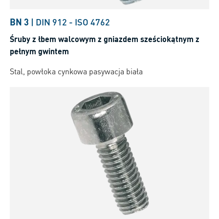
BN 3
|
DIN 912
-
ISO 4762
Śruby z łbem walcowym z gniazdem sześciokątnym z
pełnym gwintem
Stal, powłoka cynkowa pasywacja biała