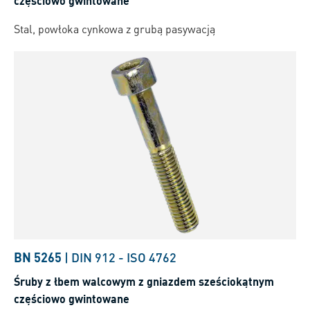
częściowo gwintowane
Stal, powłoka cynkowa z grubą pasywacją
BN 5265
|
DIN 912
-
ISO 4762
Śruby z łbem walcowym z gniazdem sześciokątnym
częściowo gwintowane