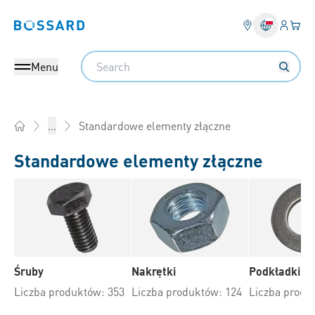
Login
Twój
Bossard homepage
Search
Menu
Standardowe elementy złączne
...
Home
Standardowe elementy złączne
Śruby
Nakrętki
Podkładki
Liczba produktów: 353
Liczba produktów: 124
Liczba produ