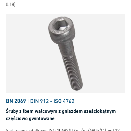
0.18)
BN 2069
|
DIN 912
-
ISO 4762
Śruby z łbem walcowym z gniazdem sześciokątnym
częściowo gwintowane
Stal, ocynk płatkowy ISO 10683/flZnL/nc/480h/C (µ=0.12-