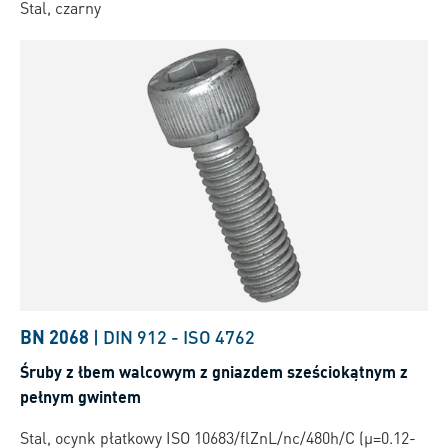
Stal, czarny
BN 2068
|
DIN 912
-
ISO 4762
Śruby z łbem walcowym z gniazdem sześciokątnym z
pełnym gwintem
Stal, ocynk płatkowy ISO 10683/flZnL/nc/480h/C (µ=0.12-