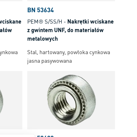
BN 53634
wciskane
PEM® S/SS/H
-
Nakrętki wciskane
iałów
z gwintem UNF, do materiałów
metalowych
cynkowa
Stal, hartowany, powłoka cynkowa
jasna pasywowana