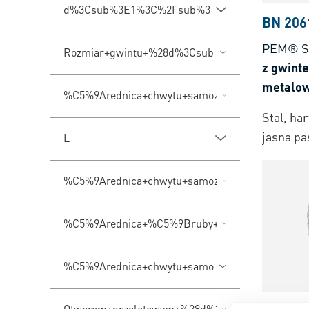
d%3Csub%3E1%3C%2Fsub%3E
BN 206
PEM® S
Rozmiar+gwintu+%28d%3Csub%3E1%3C%2Fsub
z gwint
metalo
%C5%9Arednica+chwytu+samozaciskaj%C4%85
Stal, ha
jasna p
L
%C5%9Arednica+chwytu+samozaciskaj%C4%85
%C5%9Arednica+%C5%9Bruby+%28d%3Csub%3
%C5%9Arednica+chwytu+samozaciskaj%C4%85ce
Otworem+przelotowym+%28d%3Csub%3E2%3C%