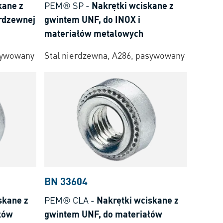
kane z
PEM® SP
-
Nakrętki wciskane z
erdzewnej
gwintem UNF, do INOX i
materiałów metalowych
asywowany
Stal nierdzewna, A286, pasywowany
BN 33604
skane z
PEM® CLA
-
Nakrętki wciskane z
łów
gwintem UNF, do materiałów