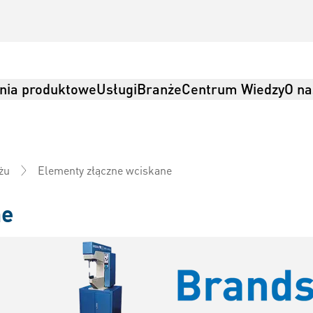
nia produktowe
Usługi
Branże
Centrum Wiedzy
O na
Elementy złączne wciskane
żu
ne