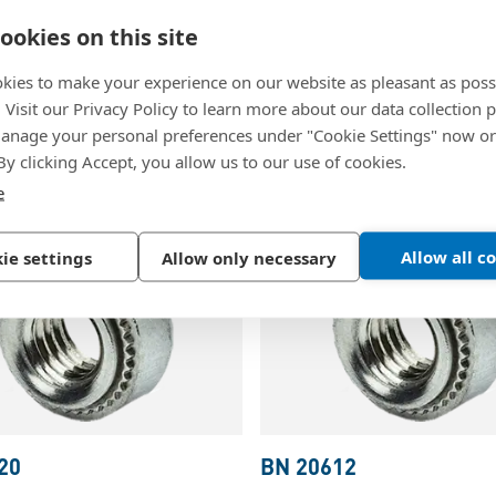
99
BN 20519
ookies on this site
LS/CLSS
-
Nakrętki
PEM® CLS/CLSS
-
Nakręt
2Fsub%3E+%2B0%2C08%2F0%29
e do metali
wciskane z gwintem UNC,
kies to make your experience on our website as pleasant as poss
materiałów metalowych
. Visit our Privacy Policy to learn more about our data collection p
rdzewna, (AISI 300),
nage your personal preferences under "Cookie Settings" now or
wany
Stal nierdzewna, (AISI 300)
 By clicking Accept, you allow us to our use of cookies.
pasywowany
e
Allow all c
ie settings
Allow only necessary
%2B0%2C13%2F0%29
20
BN 20612
3Csub%3E1%3C%2Fsub%3E+%C2%B10%2C075%29