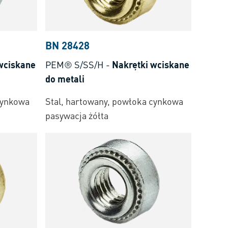
BN 28428
wciskane
PEM® S/SS/H
-
Nakrętki wciskane
do metali
cynkowa
Stal, hartowany, powłoka cynkowa
pasywacja żółta