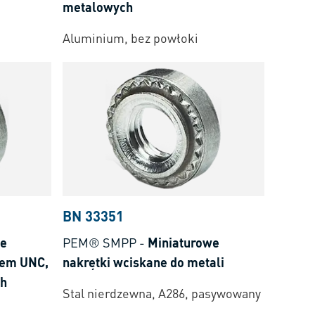
metalowych
Aluminium, bez powłoki
BN 33351
we
PEM® SMPP
-
Miniaturowe
tem UNC,
nakrętki wciskane do metali
ch
Stal nierdzewna, A286, pasywowany
,