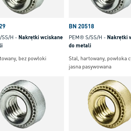
29
BN 20518
/SS/H
-
Nakrętki wciskane
PEM® S/SS/H
-
Nakrętki 
li
do metali
rtowany, bez powłoki
Stal, hartowany, powłoka 
jasna pasywowana