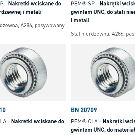
P
-
Nakrętki wciskane do
PEM® SP
-
Nakrętki wcis
erdzewnej i metali
gwintem UNC, do stali ni
i metali
erdzewna, A286, pasywowany
Stal nierdzewna, A286, p
10
BN 20709
LA
-
Nakrętki wciskane do
PEM® CLA
-
Nakrętki wci
gwintem UNC, do materia