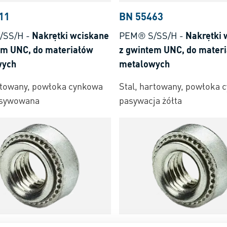
11
BN 55463
/SS/H
-
Nakrętki wciskane
PEM® S/SS/H
-
Nakrętki 
%3E%29
em UNC, do materiałów
z gwintem UNC, do mater
wych
metalowych
cego+%28d%3Csub%3E1%3C%2Fsub%3E%29
rtowany, powłoka cynkowa
Stal, hartowany, powłoka 
asywowana
pasywacja żółta
cego+%28d%3Csub%3E1%3C%2Fsub%3E+%C2%B10%2C08%29
E1%3C%2Fsub%3E+%C2%B10%2C05%29
go
2Fsub%3E+%2B0%2C08%2F0%29