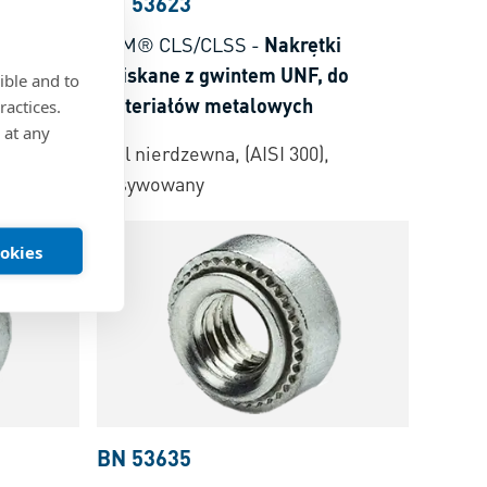
BN 53623
ki
PEM® CLS/CLSS
-
Nakrętki
 do
wciskane z gwintem UNF, do
ible and to
materiałów metalowych
ractices.
 at any
,
Stal nierdzewna, (AISI 300),
pasywowany
ookies
BN 53635