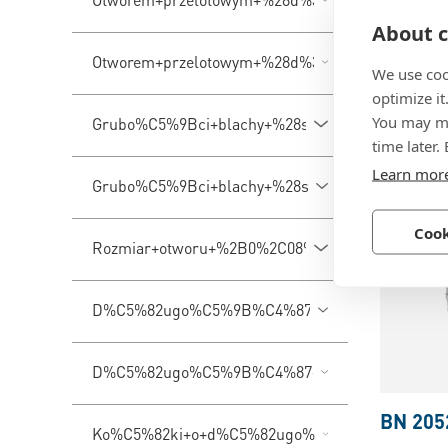
BN 205
About c
PEM® C
Otworem+przelotowym+%28d%3Csub%3E3%3C%
wciskan
We use coo
optimize it
Stal nie
You may ma
Grubo%C5%9Bci+blachy+%28s%29
pasywo
time later.
Learn mor
Grubo%C5%9Bci+blachy+%28s+min.%29
Cook
Rozmiar+otworu+%2B0%2C08%2F0
D%C5%82ugo%C5%9B%C4%87+%28L+max.%29
D%C5%82ugo%C5%9B%C4%87+dystansu+%28L+
BN 205
Ko%C5%82ki+o+d%C5%82ugo%C5%9Bci+%28L%