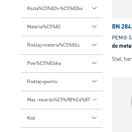
Kszta%C5%82t+%C5%82ba
BN 284
Materia%C5%82
PEM® S
Rodzaj+materia%C5%82u
do meta
Stal, ha
Pow%C5%82oka
Rodzaj+gwintu
Max.+twardo%C5%9B%C4%87+blachy
Kod