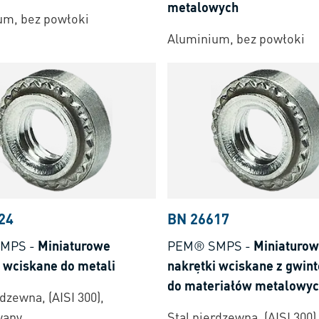
metalowych
um, bez powłoki
Aluminium, bez powłoki
24
BN 26617
SMPS
-
Miniaturowe
PEM® SMPS
-
Miniaturo
i wciskane do metali
nakrętki wciskane z gwin
do materiałów metalowy
rdzewna, (AISI 300),
wany
Stal nierdzewna, (AISI 300)