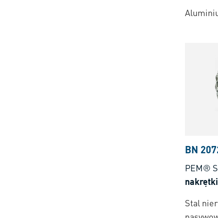
Alumini
BN 207
PEM® 
nakrętk
Stal nie
pasywo