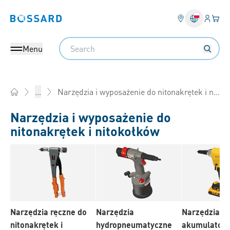
Login
Twój
Bossard homepage
Search
Menu
Narzędzia i wyposażenie do nitonakrętek i nitokołków
...
Home
Narzędzia i wyposażenie do
nitonakrętek i nitokołków
Narzędzia ręczne do
Narzędzia
Narzędzia
nitonakrętek i
hydropneumatyczne
akumulator