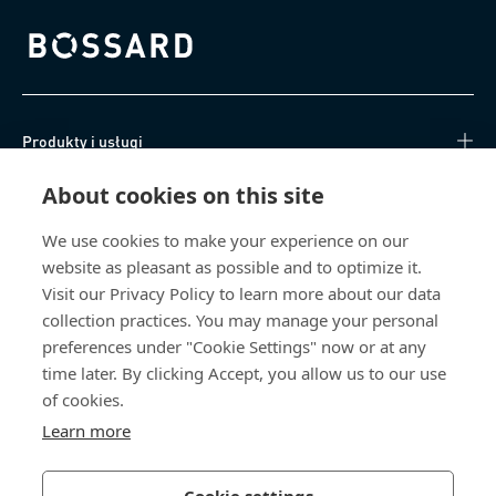
Bossard homepage
Produkty i usługi
About cookies on this site
Centrum Wiedzy
We use cookies to make your experience on our
Bezpośredni dostęp
website as pleasant as possible and to optimize it.
Visit our Privacy Policy to learn more about our data
O nas
collection practices. You may manage your personal
preferences under "Cookie Settings" now or at any
Bossard Poland
time later. By clicking Accept, you allow us to our use
of cookies.
poland@bossard.com
Learn more
Cookie settings