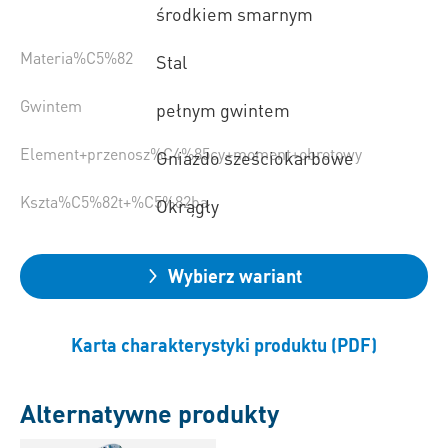
środkiem smarnym
Materia%C5%82
Stal
Gwintem
pełnym gwintem
Element+przenosz%C4%85cy+moment+obrotowy
Gniazdo sześciokarbowe
Kszta%C5%82t+%C5%82ba
Okrągły
Wybierz wariant
Karta charakterystyki produktu (PDF)
Alternatywne produkty