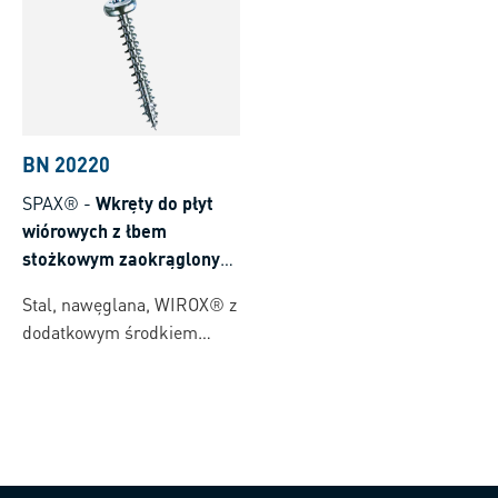
BN 20220
SPAX®
-
Wkręty do płyt
wiórowych z łbem
stożkowym zaokrąglonym
z gwintem standardowym i
Stal, nawęglana, WIROX® z
gniazdem
dodatkowym środkiem
sześciokarbowym Torx T-
smarnym
STAR plus z końcówką
4CUT