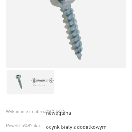
Wykonanie+materia%C5%82u
nawęglana
Pow%C5%82oka
ocynk biały z dodatkowym