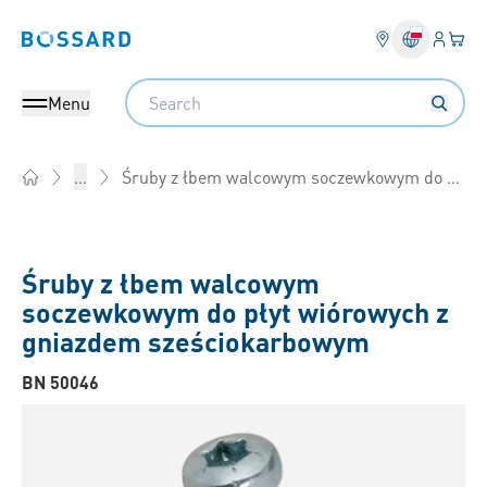
Login
Twój
Bossard homepage
Search
Menu
Śruby z łbem walcowym soczewkowym do płyt wiórowych z gniazdem sześciokarbowym
...
Home
Śruby z łbem walcowym
soczewkowym do płyt wiórowych z
gniazdem sześciokarbowym
BN 50046