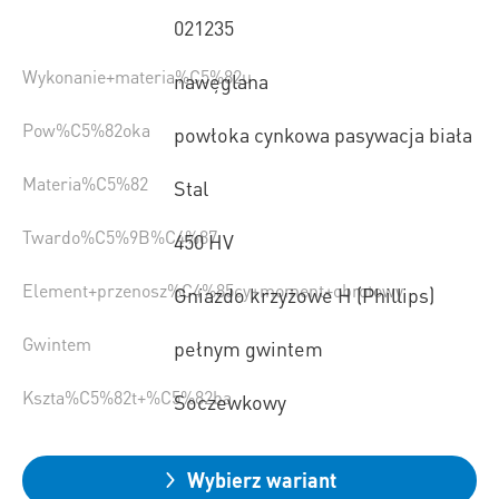
021235
Wykonanie+materia%C5%82u
nawęglana
Pow%C5%82oka
powłoka cynkowa pasywacja biała
Materia%C5%82
Stal
Twardo%C5%9B%C4%87
450 HV
Element+przenosz%C4%85cy+moment+obrotowy
Gniazdo krzyżowe H (Phillips)
Gwintem
pełnym gwintem
Kszta%C5%82t+%C5%82ba
Soczewkowy
Wybierz wariant