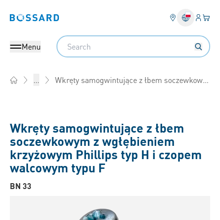
Login
Twój
Bossard homepage
Search
Menu
Wkręty samogwintujące z łbem soczewkowym z wgłębieniem krzyżowym Phillips typ H i czopem walcowym typu F
...
Home
Wkręty samogwintujące z łbem
soczewkowym z wgłębieniem
krzyżowym Phillips typ H i czopem
walcowym typu F
BN 33