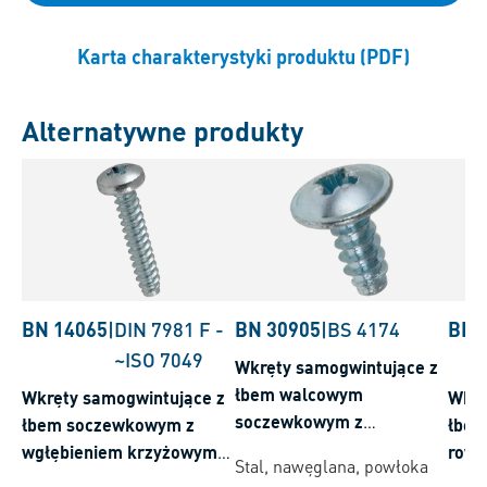
Karta charakterystyki produktu (PDF)
Alternatywne produkty
BN 14065
|
DIN 7981 F
-
BN 30905
|
BS 4174
BN 
~ISO 7049
Wkręty samogwintujące z
łbem walcowym
Wkręty samogwintujące z
Wkrę
soczewkowym z
łbem soczewkowym z
łbem
kołnierzem walcowym z
wgłębieniem krzyżowym
rowk
Stal, nawęglana, powłoka
wgłębieniem krzyżowym
Pozidriv typ Z i czopem
walc