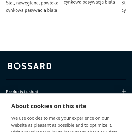
cynkowa pasywacja biała
Stal, nawęglana, powłoka
Stal
Pozidriv typ Z i czopem
walcowym typu F
cynkowa pasywacja biała
cynk
walcowym typu F
Bossard homepage
Produkty i usługi
About cookies on this site
Centrum Wiedzy
We use cookies to make your experience on our
Bezpośredni dostęp
website as pleasant as possible and to optimize it.