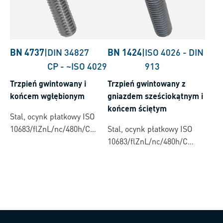
BN 4737
|
DIN 34827
BN 1424
|
ISO 4026
-
DIN
CP
-
~ISO 4029
913
Trzpień gwintowany i
Trzpień gwintowany z
końcem wgłębionym
gniazdem sześciokątnym i
końcem ściętym
Stal, ocynk płatkowy ISO
10683/flZnL/nc/480h/C
Stal, ocynk płatkowy ISO
(µ=0.12-0.18)
10683/flZnL/nc/480h/C
(µ=0.12-0.18)