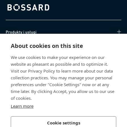
Bossard homepage
Produkty i usługi
About cookies on this site
Centrum Wiedzy
We use cookies to make your experience on our
Bezpośredni dostęp
website as pleasant as possible and to optimize it.
Visit our Privacy Policy to learn more about our data
O nas
collection practices. You may manage your personal
preferences under "Cookie Settings" now or at any
Bossard Poland
time later. By clicking Accept, you allow us to our use
of cookies.
poland@bossard.com
Learn more
Cookie settings
Polityka prywatności
Impressum