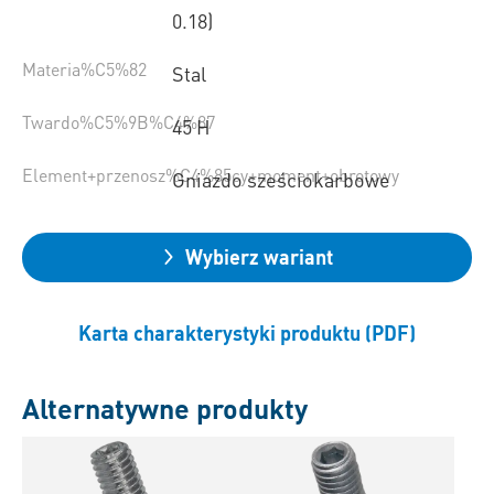
0.18)
Materia%C5%82
Stal
Twardo%C5%9B%C4%87
45 H
Element+przenosz%C4%85cy+moment+obrotowy
Gniazdo sześciokarbowe
Wybierz wariant
Karta charakterystyki produktu (PDF)
Alternatywne produkty