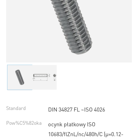
Standard
DIN 34827 FL ~ISO 4026
Pow%C5%82oka
ocynk płatkowy ISO
10683/flZnL/nc/480h/C (µ=0.12-