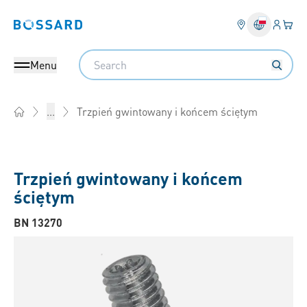
Login
Twój
Bossard homepage
Search
Menu
Trzpień gwintowany i końcem ściętym
...
Home
Trzpień gwintowany i końcem
ściętym
BN 13270