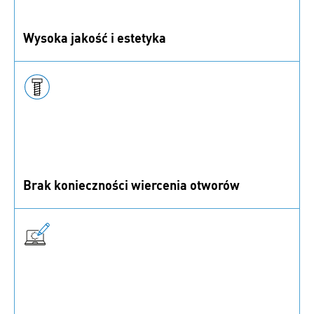
Wysoka jakość i estetyka
Produkowane w Wielkiej Brytanii elementy złączne
bigHead® wyróżniają się wysoką jakością i estetyką
wyglądu.
Brak konieczności wiercenia otworów
Elementy do osadzania i klejenia bigHead® nie
wymagają otworów, dzięki czemu nie uszkadzają
elementu głównego.