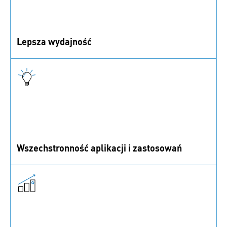
Lepsza wydajność
Dzięki zastosowaniu technologii bigHead® możesz
zaoszczędzić czas i pieniądze podczas produkcji.
Wszechstronność aplikacji i zastosowań
Elementy bigHead® mogą być stosowane w różnych
aplikacjach, zarówno osadzane w materiale, jak i
klejone.