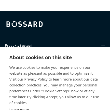
Bossard homepage
Produkty i usługi
About cookies on this site
Centrum Wiedzy
We use cookies to make your experience on our
Bezpośredni dostęp
website as pleasant as possible and to optimize it.
Visit our Privacy Policy to learn more about our data
O nas
collection practices. You may manage your personal
preferences under "Cookie Settings" now or at any
Bossard Poland
time later. By clicking Accept, you allow us to our use
of cookies.
poland@bossard.com
Learn more