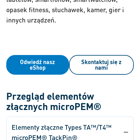
opasek fitness, słuchawek, kamer, gier i
innych urządzeń.
Odwiedź nasz
Skontaktuj się z
eShop
nami
Przegląd elementów
złącznych microPEM®
Elementy złączne Types TA™/T4™
microPEM® TackPin®