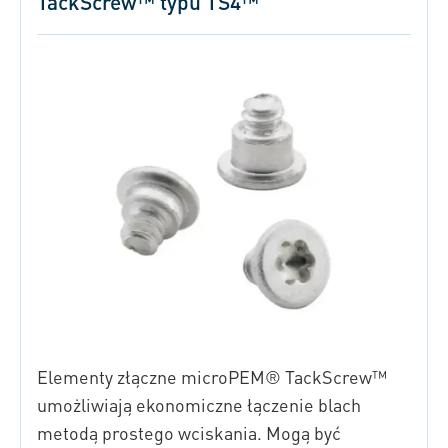
TackScrew™ typu TS4™
Elementy złączne microPEM® TackScrew™
umożliwiają ekonomiczne łączenie blach
metodą prostego wciskania. Mogą być