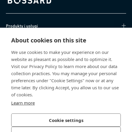
Bossard homepage
Produkty i usługi
About cookies on this site
Centrum Wiedzy
We use cookies to make your experience on our
Bezpośredni dostęp
website as pleasant as possible and to optimize it.
Visit our Privacy Policy to learn more about our data
O nas
collection practices. You may manage your personal
preferences under "Cookie Settings" now or at any
Bossard Poland
time later. By clicking Accept, you allow us to our use
of cookies.
poland@bossard.com
Learn more
Cookie settings
Polityka prywatności
Impressum