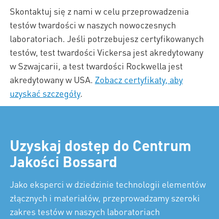
Skontaktuj się z nami w celu przeprowadzenia
testów twardości w naszych nowoczesnych
laboratoriach. Jeśli potrzebujesz certyfikowanych
testów, test twardości Vickersa jest akredytowany
w Szwajcarii, a test twardości Rockwella jest
akredytowany w USA.
Zobacz certyfikaty, aby
uzyskać szczegóły
.
Uzyskaj dostęp do Centrum
Jakości Bossard
Jako eksperci w dziedzinie technologii elementów
złącznych i materiałów, przeprowadzamy szeroki
zakres testów w naszych laboratoriach