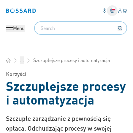
Login
Twój
Bossard homepage
Search
Menu
Szczuplejsze procesy i automatyzacja
...
Bossard Polska - Elementy złączne, inżynieria, logistyka prod
Korzyści
Szczuplejsze procesy
i automatyzacja
Szczupłe zarządzanie z pewnością się
opłaca. Odchudzając procesy w swojej