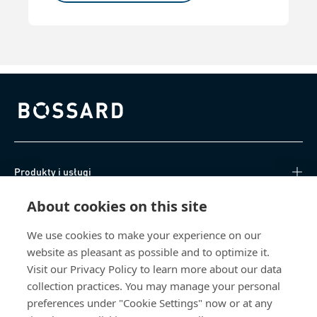
Bossard homepage
Produkty i usługi
About cookies on this site
Centrum Wiedzy
We use cookies to make your experience on our
Bezpośredni dostęp
website as pleasant as possible and to optimize it.
Visit our Privacy Policy to learn more about our data
O nas
collection practices. You may manage your personal
preferences under "Cookie Settings" now or at any
Bossard Poland