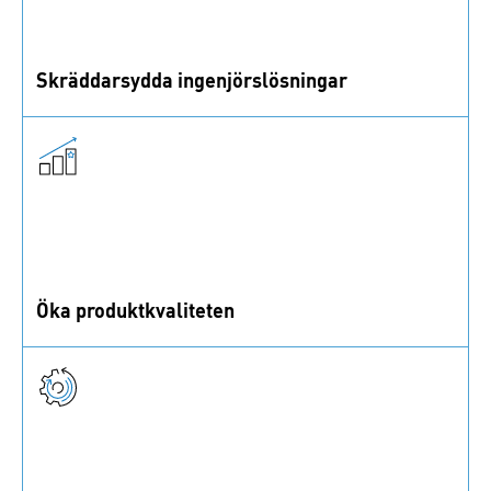
Skräddarsydda ingenjörslösningar
Våra fastighets- och monteringsexperter är redo att
hantera dina ingenjörsutmaningar.
Öka produktkvaliteten
Vi samarbetar med toppleverantörer och certifierat
labb för högsta kvalitet på standard- och specialdelar.