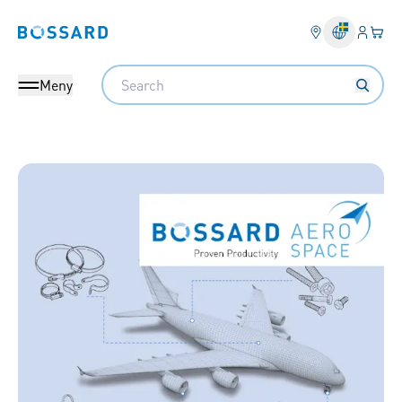
Inlogg
Din 
Bossard homepage
Search
Meny