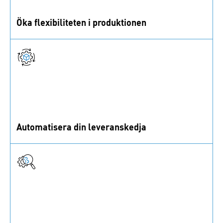
Öka flexibiliteten i produktionen
Vi automatiserar arbetsflöden och använder
realtidsdata för att minska stillestånd och säkerställa
material.
Automatisera din leveranskedja
IoT och datadrivna lösningar håller material
tillgängliga, minskar manuellt arbete i din
leveranskedja.