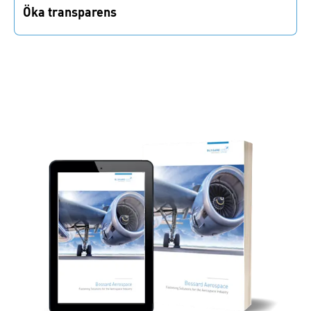
Öka transparens
Insikter i realtidslager hjälper dig att minska
flaskhalsar och optimera materialflödet för smidig
produktion.