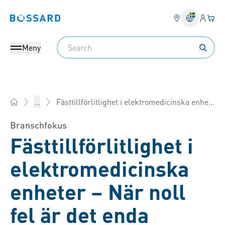
Inlogg
Din 
Bossard homepage
Search
Meny
Fästtillförlitlighet i elektromedicinska enheter
...
Bossard Sverige - Fästelement, Teknik, Logistik
Branschfokus
Fästtillförlitlighet i
elektromedicinska
enheter – När noll
fel är det enda