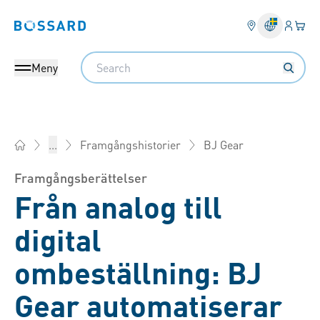
Inlogg
Din 
Bossard homepage
Search
Meny
BJ Gear
...
Framgångshistorier
Bossard Sverige - Fästelement, Teknik, Logistik
Framgångsberättelser
Från analog till
digital
ombeställning: BJ
Gear automatiserar