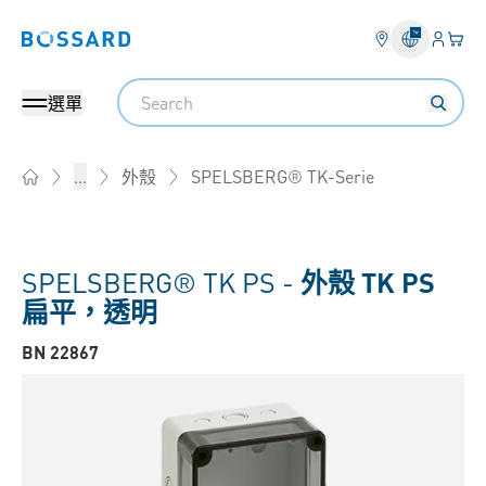
登錄
您的
Bossard homepage
Search
選單
SPELSBERG® TK-Serie
...
外殼
Home
SPELSBERG® TK PS -
外殼 TK PS
扁平，透明
BN 22867