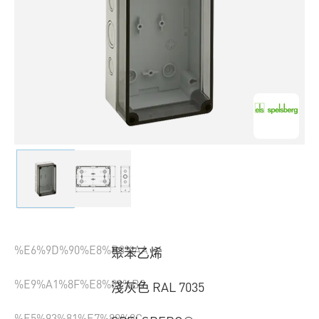
%E6%9D%90%E8%B3%AA
聚苯乙烯
%E9%A1%8F%E8%89%B2
淺灰色 RAL 7035
%E5%93%81%E7%89%8C