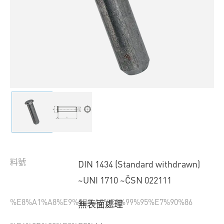
料號
DIN 1434 (Standard withdrawn)
~UNI 1710 ~ČSN 022111
%E8%A1%A8%E9%9D%A2%E8%99%95%E7%90%86
無表面處理