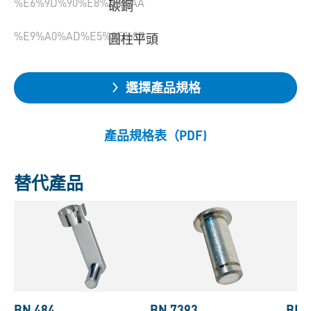
%E6%9D%90%E8%B3%AA
碳鋼
%E9%A0%AD%E5%9E%8B
圓柱平頭
選擇產品規格
產品規格表（PDF)
替代產品
BN 484
BN 7393
BN 