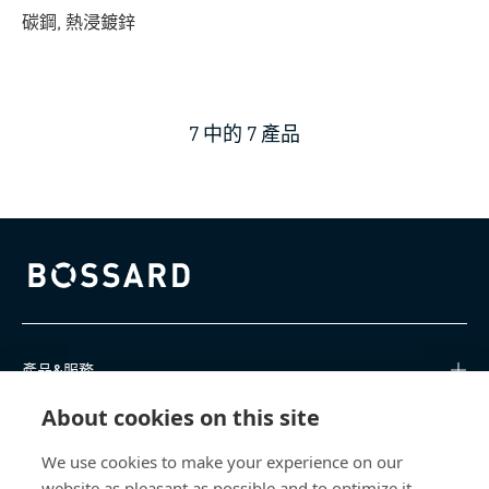
碳鋼, 熱浸鍍鋅
7
中的
7
產品
Bossard homepage
產品&服務
About cookies on this site
知識中心
We use cookies to make your experience on our
直接訪問
website as pleasant as possible and to optimize it.