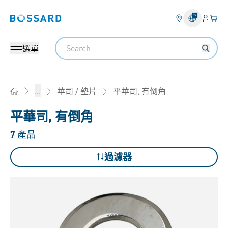
登錄
您的
Bossard homepage
Search
選單
平華司, 有倒角
...
華司 / 墊片
Home
平華司, 有倒角
7
產品
過濾器