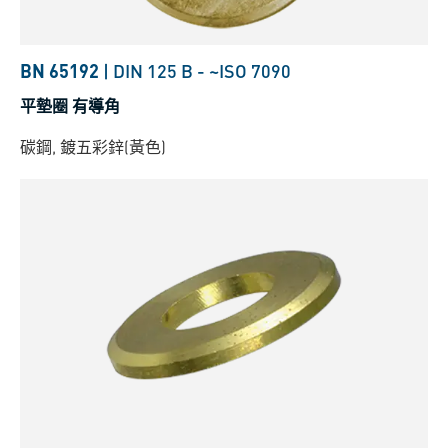
BN 65192
|
DIN 125 B
-
~ISO 7090
平墊圈 有導角
碳鋼, 鍍五彩鋅(黃色)