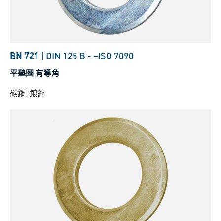
BN 721
|
DIN 125 B
-
~ISO 7090
平墊圈 有導角
碳鋼, 鍍鋅