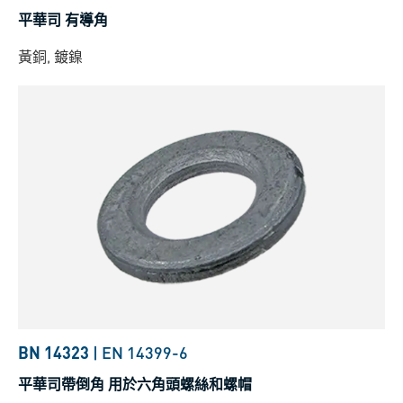
平華司 有導角
黃銅, 鍍鎳
BN 14323
|
EN 14399-6
平華司帶倒角 用於六角頭螺絲和螺帽