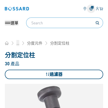
登錄
您的
Bossard homepage
Search
選單
分割定位柱
...
分度元件
Home
分割定位柱
30
產品
過濾器