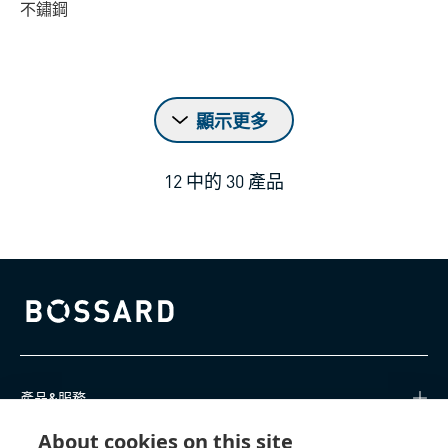
不鏽鋼
顯示更多
12
中的
30
產品
Bossard homepage
產品&服務
About cookies on this site