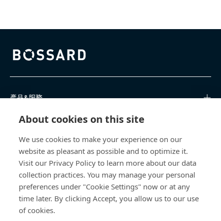
Bossard homepage
產品&服務
About cookies on this site
知識中心
We use cookies to make your experience on our
直接訪問
website as pleasant as possible and to optimize it.
Visit our Privacy Policy to learn more about our data
關於我們
collection practices. You may manage your personal
preferences under "Cookie Settings" now or at any
time later. By clicking Accept, you allow us to our use
Bossard Taiwan
of cookies.
瑞士商柏泰有限公司 台灣分公司