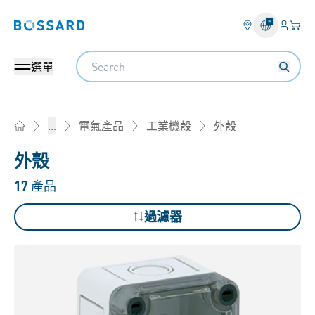
登錄
您的
Bossard homepage
Search
選單
外殼
...
電氣產品
工業機殼
Home
外殼
17
產品
過濾器