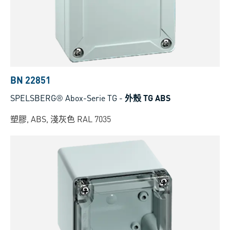
BN 22851
SPELSBERG® Abox-Serie TG
-
外殼 TG ABS
塑膠, ABS, 淺灰色 RAL 7035