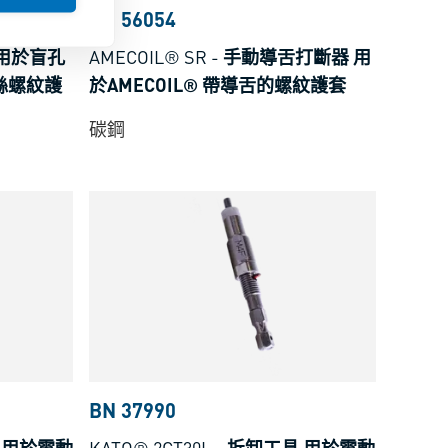
BN 56054
用於盲孔
AMECOIL® SR
-
手動導舌打斷器 用
鋼絲螺紋護
於AMECOIL® 帶導舌的螺紋護套
碳鋼
BN 37990
 用於電動
KATO® 2CT30L
-
拆卸工具 用於電動