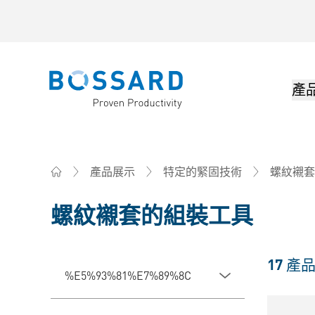
產
Bossard homepage
產品展示
特定的緊固技術
螺紋襯套 
Home
螺紋襯套的組裝工具
17
產
%E5%93%81%E7%89%8C