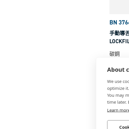
BN 376
手動導舌打
LOCKF
碳鋼
About c
We use coo
optimize it
You may ma
time later.
Learn mor
Cook