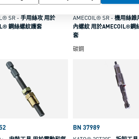
43
BN 56053
L® SR
-
手用絲攻 用於
AMECOIL® SR
-
機用絲錐
IL® 鋼絲螺紋護套
內螺紋 用於AMECOIL®
套
碳鋼
52
BN 37989
®+
-
安裝工具 用於電動和氣
KATO® 2CT30F
-
拆卸工具