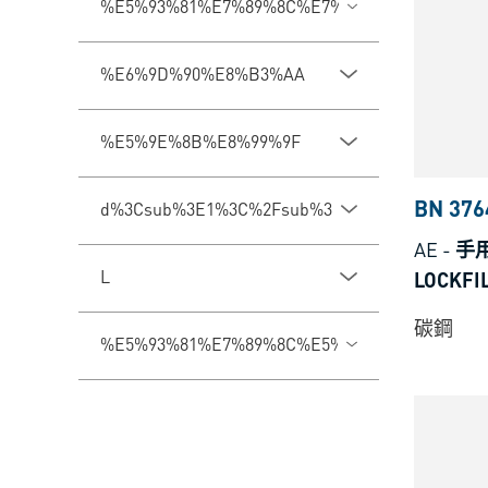
%E5%93%81%E7%89%8C%E7%B1%BB%E5%9E%
%E6%9D%90%E8%B3%AA
%E5%9E%8B%E8%99%9F
BN 376
d%3Csub%3E1%3C%2Fsub%3E
AE
-
手用
L
LOCKF
碳鋼
%E5%93%81%E7%89%8C%E5%9E%8B%E8%99%9