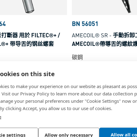
64
BN 56051
斷器 用於 FILTEC®+ /
AMECOIL® SR
-
手動拆卸
IL®+ 带导舌的钢丝螺套
AMECOIL®帶導舌的螺紋
碳鋼
ookies on this site
kies to make your experience on our website as pleasant as poss
. Visit our Privacy Policy to learn more about our data collection p
nage your personal preferences under "Cookie Settings" now or
 By clicking Accept, you allow us to our use of cookies.
e
Allow all c
ie settings
Allow only necessary