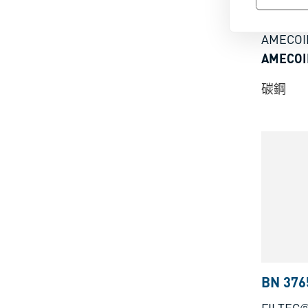
BN 560
AMECOI
AMECO
碳鋼
BN 376
FILTEC