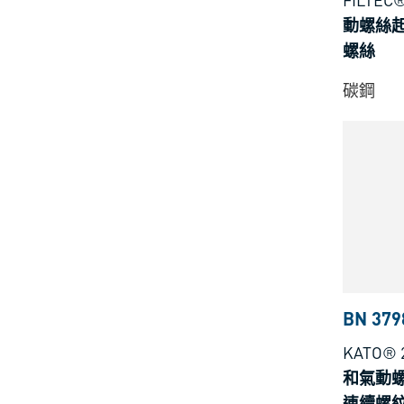
動螺絲
螺絲
碳鋼
BN 379
KATO® 
和氣動螺
連續螺