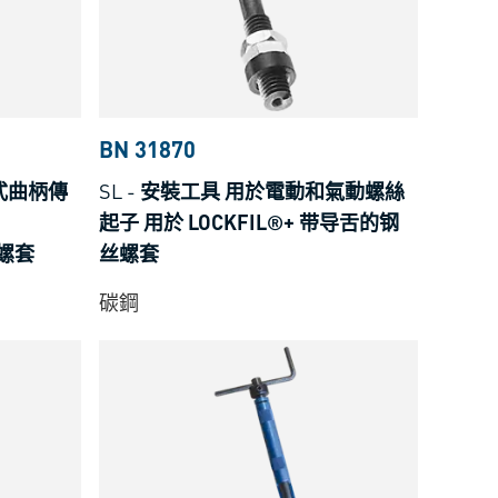
BN 31870
式曲柄傳
SL
-
安裝工具 用於電動和氣動螺絲
起子 用於 LOCKFIL®+ 带导舌的钢
丝螺套
丝螺套
碳鋼