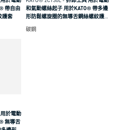
® 帶自由
和氣動螺絲起子 用於KATO® 帶多邊
紋護套
形防鬆螺旋圈的無導舌鋼絲螺紋護
套
碳鋼
 用於電動
® 無導舌
的多邊形