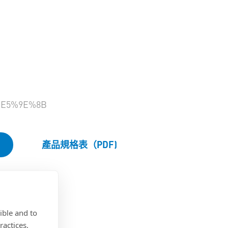
E5%9E%8B
產品規格表（PDF)
ible and to
ractices.