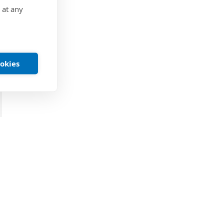
 at any
ookies