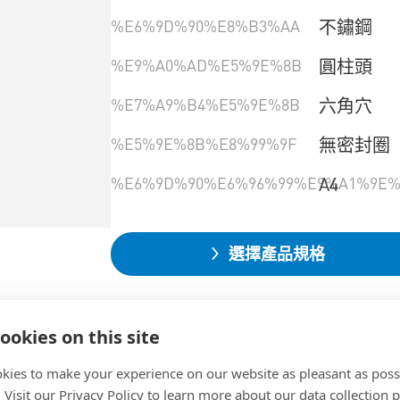
%E6%9D%90%E8%B3%AA
不鏽鋼
%E9%A0%AD%E5%9E%8B
圓柱頭
%E7%A9%B4%E5%9E%8B
六角穴
%E5%9E%8B%E8%99%9F
無密封圈
%E6%9D%90%E6%96%99%E9%A1%9E%
A4
選擇產品規格
ookies on this site
kies to make your experience on our website as pleasant as poss
. Visit our Privacy Policy to learn more about our data collection p