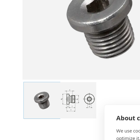
About c
We use coo
optimize it