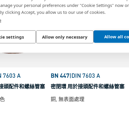
nage your personal preferences under "Cookie Settings" now or
 By clicking Accept, you allow us to our use of cookies.
e
Allow all c
ie settings
Allow only necessary
N 7603 A
BN 447
|
DIN 7603 A
於接頭配件和螺絲管塞
密閉環 用於接頭配件和螺絲管塞
本色
銅, 無表面處理