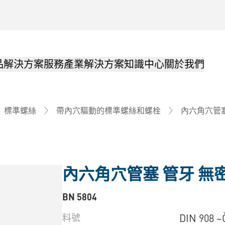
品解決方案
服務
產業解決方案
知識中心
關於我們
內六角穴管塞
標準螺絲
帶內穴驅動的標準螺絲和螺栓
內六角穴管塞 管牙 無
BN 5804
料號
DIN 908 ~