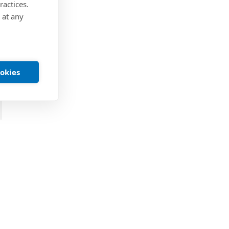
ractices.
 at any
ookies