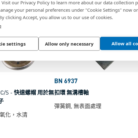
. Visit our Privacy Policy to learn more about our data collection p
nage your personal preferences under "Cookie Settings" now or
 By clicking Accept, you allow us to our use of cookies.
e
Allow all c
ie settings
Allow only necessary
BN 6937
HC/S
-
快速螺帽 用於無
扣環 無溝槽軸
子
彈簧鋼, 無表面處理
色氧化，水清