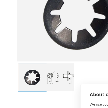
About c
We use coo