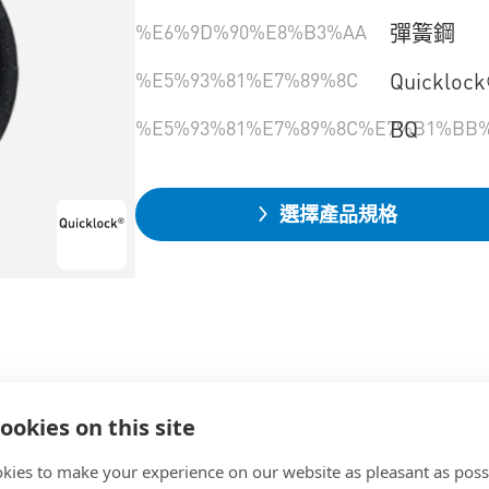
%E6%9D%90%E8%B3%AA
彈簧鋼
%E5%93%81%E7%89%8C
Quickloc
%E5%93%81%E7%89%8C%E7%B1%BB
BQ
選擇產品規格
ookies on this site
kies to make your experience on our website as pleasant as poss