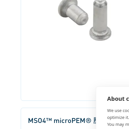
About c
We use coo
optimize it
MSO4™ microPEM® 壓鉚間隔柱
You may ma