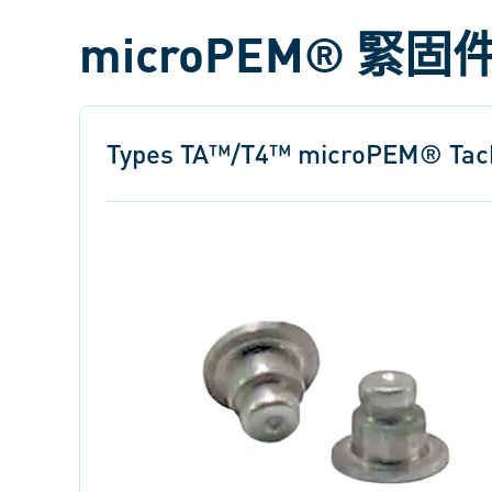
microPEM® 緊
Types TA™/T4™ microPEM® T