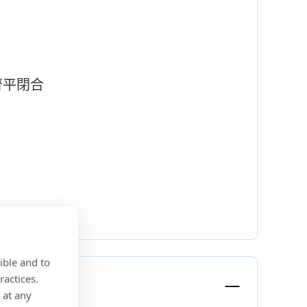
齊平閉合
ible and to
ractices.
 at any