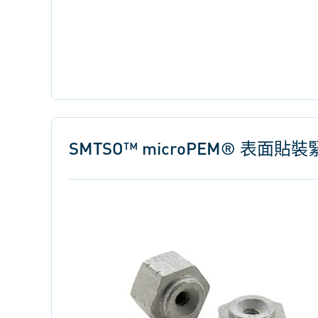
SMTSO™ microPEM® 表面貼