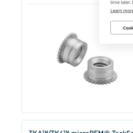
time later.
Learn mor
Cook
TKA™/TK4™ microPEM® TackSe