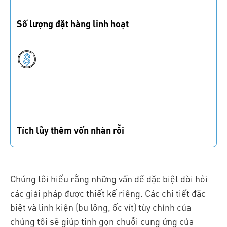
Số lượng đặt hàng linh hoạt
Dù bạn cần số lượng lớn hay chỉ vài chi tiết cho nguyên
mẫu, chúng tôi đều có thể đáp ứng.
Tích lũy thêm vốn nhàn rỗi
Giảm hàng tồn kho, tối ưu hóa quy trình và giải phóng
vốn để đầu tư vào những lĩnh vực quan trọng.
Chúng tôi hiểu rằng những vấn đề đặc biệt đòi hỏi
các giải pháp được thiết kế riêng. Các chi tiết đặc
biệt và linh kiện (bu lông, ốc vít) tùy chỉnh của
chúng tôi sẽ giúp tinh gọn chuỗi cung ứng của