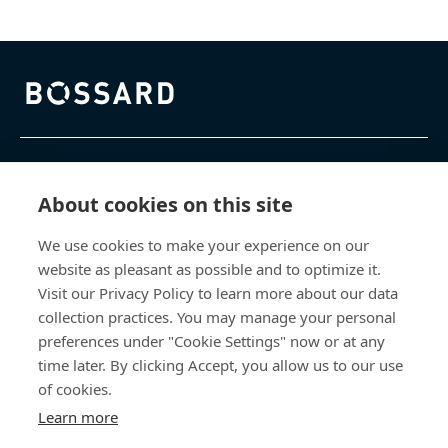
Bossard homepage
Sản phẩm & Dịch vụ
About cookies on this site
Trung tâm Kiến thức
We use cookies to make your experience on our
website as pleasant as possible and to optimize it.
Truy cập trực tiếp
Visit our Privacy Policy to learn more about our data
collection practices. You may manage your personal
Về Chúng Tôi
preferences under "Cookie Settings" now or at any
time later. By clicking Accept, you allow us to our use
Bossard Việt Nam
of cookies.
Learn more
80 - 82 Nguyễn Văn Kỉnh
P. Cát Lái, TP. HCM, Việt Nam