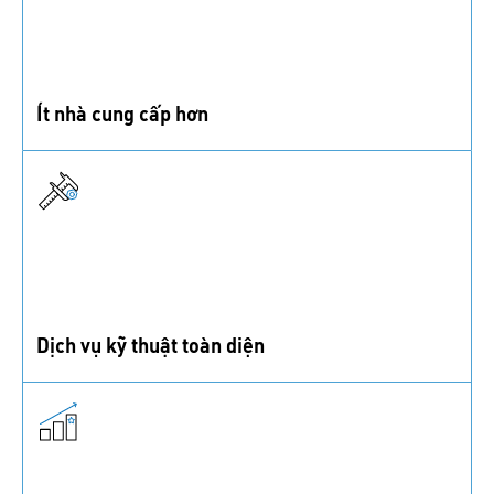
Ít nhà cung cấp hơn
Giảm số lượng nhà cung cấp bạn hợp tác và cắt giảm
những chi phí không cần thiết.
Dịch vụ kỹ thuật toàn diện
Tận dụng chuyên môn từ kỹ sư chúng tôi trong tất cả
các vấn đề liên quan đến linh kiện bu lông và ốc vít.