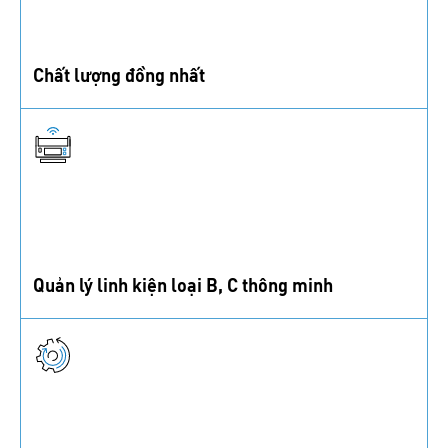
Chất lượng đồng nhất
Chúng tôi chỉ hợp tác với nhà cung cấp đạt tiêu chuẩn
nghiêm ngặt để đảm bảo chất lượng sản phẩm hàng
đầu.
Quản lý linh kiện loại B, C thông minh
Tối ưu hóa chuỗi cung ứng của bạn với Giải pháp Cung
ứng - Smart Factory Logistics của chúng tôi.