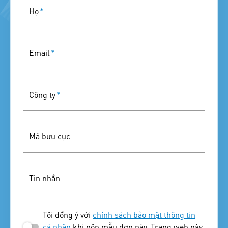
Họ
*
Email
*
Công ty
*
Mã bưu cục
Tin nhắn
Tôi đồng ý với
chính sách bảo mật thông tin
cá nhân
khi nộp mẫu đơn này. Trang web này