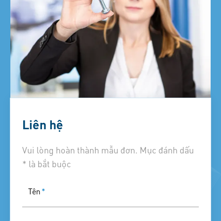
Liên hệ
Vui lòng hoàn thành mẫu đơn. Mục đánh dấu
* là bắt buộc
Tên
*