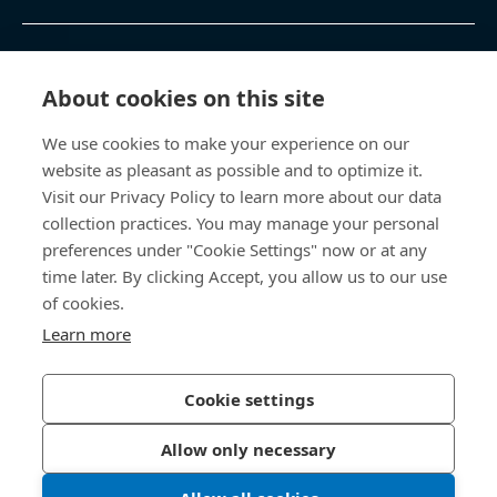
Sản phẩm & Dịch vụ
About cookies on this site
Trung tâm Kiến thức
We use cookies to make your experience on our
website as pleasant as possible and to optimize it.
Truy cập trực tiếp
Visit our Privacy Policy to learn more about our data
collection practices. You may manage your personal
Về Chúng Tôi
preferences under "Cookie Settings" now or at any
time later. By clicking Accept, you allow us to our use
Bossard Việt Nam
of cookies.
Learn more
80 - 82 Nguyễn Văn Kỉnh
P. Cát Lái, TP. HCM, Việt Nam
Cookie settings
Allow only necessary
Chính sách Bảo mật
Ấn hiệu (Imprint)