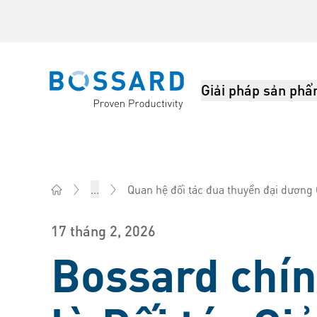
Giải pháp sản ph
Bossard homepage
Quan hệ đối tác đua thuyền đại dương 
...
Bossard Việt Nam - Fasteners, Bu lông, ốc vít, Kỹ thuậ
17 tháng 2, 2026
Bossard chín