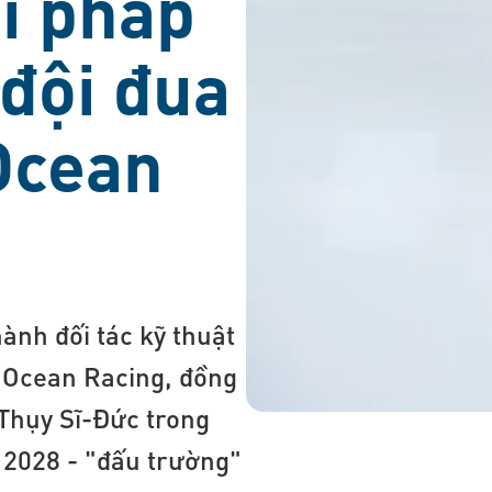
ải pháp
 đội đua
Ocean
ành đối tác kỹ thuật
r Ocean Racing, đồng
Thụy Sĩ-Đức trong
 2028 - "đấu trường"