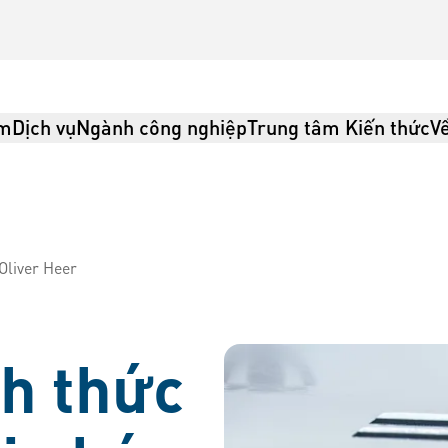
ẩm
Dịch vụ
Ngành công nghiệp
Trung tâm Kiến thức
Về
Oliver Heer
t, Logistics
h thức