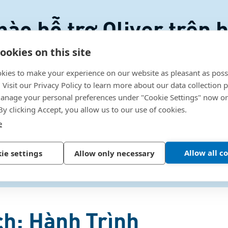
hào hỗ trợ Oliver trên 
ng góp kiến thức kỹ th
ookies on this site
 dự án phản ánh mạnh mẽ
kies to make your experience on our website as pleasant as poss
. Visit our Privacy Policy to learn more about our data collection p
của chúng tôi.
nage your personal preferences under "Cookie Settings" now or
 By clicking Accept, you allow us to our use of cookies.
e
Daniel Bossard, CEO Bossard Group
Allow all c
ie settings
Allow only necessary
h: Hành Trình