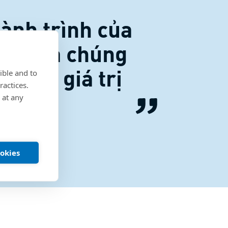
hành trình của
uật của chúng
 các giá trị
ible and to
ractices.
 at any
ookies