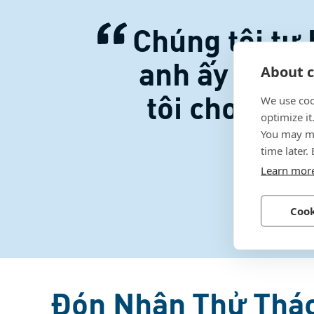
Chúng tôi tự 
anh ấy và đó
About c
tôi cho một
We use coo
optimize it
You may ma
time later.
Learn mor
Cook
Đón Nhận Thử Thác