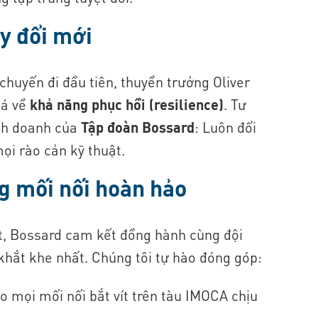
y đổi mới
chuyến đi đầu tiên, thuyền trưởng Oliver
iá về
khả năng phục hồi (resilience)
. Tư
inh doanh của
Tập đoàn Bossard
: Luôn đổi
ọi rào cản kỹ thuật.
g mối nối hoàn hảo
át, Bossard cam kết đồng hành cùng đội
 khắt khe nhất. Chúng tôi tự hào đóng góp:
mọi mối nối bắt vít trên tàu IMOCA chịu