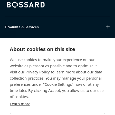
Bossard homepage
Produkte & Services
Wissen
About cookies on this site
Direktzugriff
We use cookies to make your experience on our
website as pleasant as possible and to optimize it.
Über uns
Visit our Privacy Policy to learn more about our data
collection practices. You may manage your personal
Bossard Österreich
preferences under "Cookie Settings" now or at any
Concorde Business Park 2/F/15
time later. By clicking Accept, you allow us to our use
2320 Schwechat
of cookies.
Österreich
Learn more