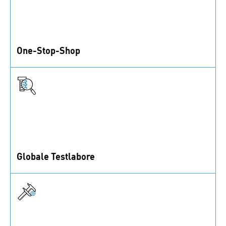
One-Stop-Shop
1 Million Verbindungslösungen, Montagezubehör und
Kontrollelemente ab Lager.
Globale Testlabore
ISO/IEC 17025-akkreditierte Labore bieten eine
Vielzahl von Testmethoden an.