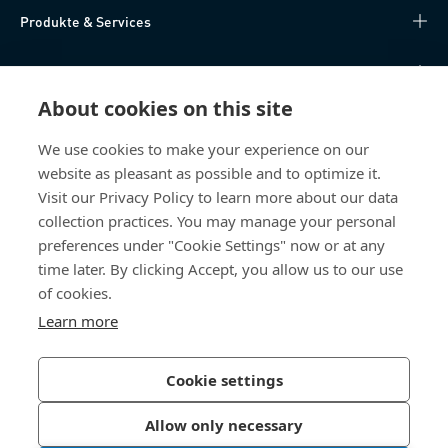
Produkte & Services
Wissen
About cookies on this site
Direktzugriff
We use cookies to make your experience on our
website as pleasant as possible and to optimize it.
Über uns
Visit our Privacy Policy to learn more about our data
collection practices. You may manage your personal
Bossard Österreich
preferences under "Cookie Settings" now or at any
Concorde Business Park 2/F/15
time later. By clicking Accept, you allow us to our use
2320 Schwechat
of cookies.
Österreich
Learn more
Cookie settings
Datenschutzerklärung
Impressum
Allow only necessary
Barrierefreiheit