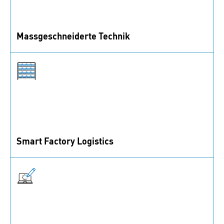
Massgeschneiderte Technik
Finden Sie die perfekte Lösung für Ihre Bedürfnisse.
Lassen Sie uns besprechen, wie wir helfen können.
Smart Factory Logistics
Vollautomatisierte Logistik zur Steigerung von
Transparenz und Effizienz.