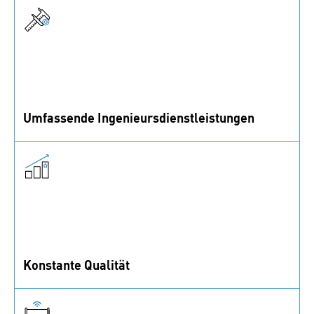
senken Sie so unnötige Gemeinkosten.
Umfassende Ingenieursdienstleistungen
Profitieren Sie von der Expertise unserer Ingenieure in
allen Verbindungsfragen.
Konstante Qualität
Wir arbeiten nur mit Lieferanten, die strenge
Standards erfüllen. So garantieren wir höchste