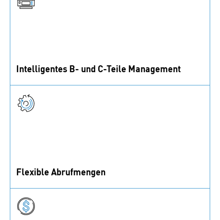
Produktqualität.
Intelligentes B- und C-Teile Management
Optimieren Sie Ihre Lieferkette mit unseren Smart
Factory Logistics Services.
Flexible Abrufmengen
Egal ob Sie grössere Mengen oder nur wenige Teile
für Ihren Prototypen benötigen, wir sind für Sie da.