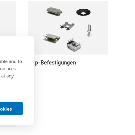
ible and to
Clip-Befestigungen
ractices.
 at any
ookies