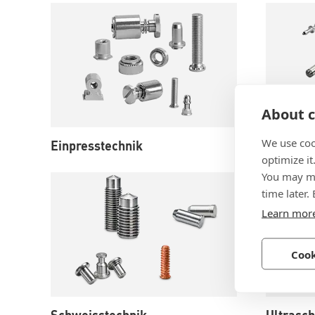
About c
We use coo
Einpresstechnik
Niettech
optimize it
You may ma
time later.
Learn mor
Cook
Schweisstechnik
Ultrasc