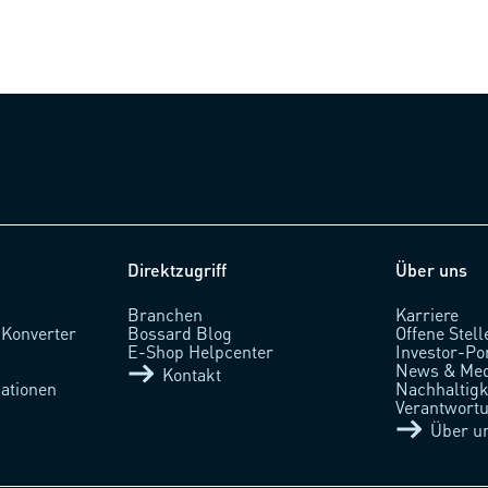
Direktzugriff
Über uns
Branchen
Karriere
 Konverter
Bossard Blog
Offene Stell
l
E-Shop Helpcenter
Investor-Po
News & Med
Kontakt
ationen
Nachhaltigke
Verantwort
Über u