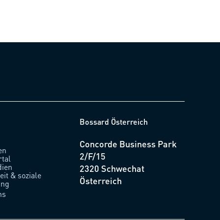
Bossard Österreich
Concorde Business Park
en
2/F/15
rtal
ien
2320 Schwechat
it & soziale
Österreich
ung
ns