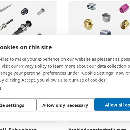
ookies on this site
kies to make your experience on our website as pleasant as poss
nik
Gewindeeinsätze
. Visit our Privacy Policy to learn more about our data collection p
nage your personal preferences under "Cookie Settings" now or
 By clicking Accept, you allow us to our use of cookies.
e
Allow all c
ie settings
Allow only necessary
hall-Schweissen
Verbindungstechnik zum