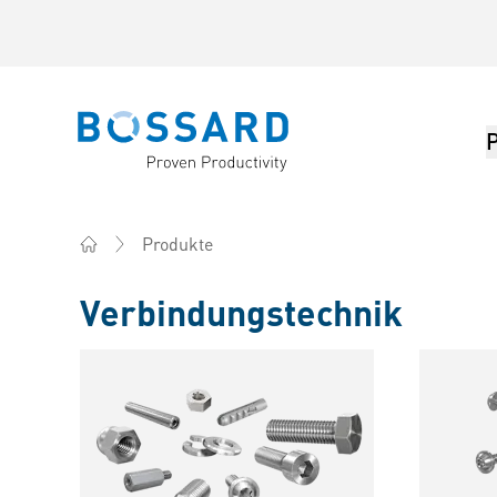
Bossard homepage
Produkte
Home
Verbindungstechnik
Produkte