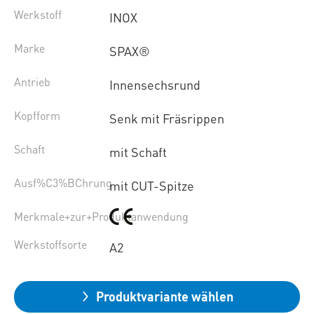
Werkstoff
INOX
Marke
SPAX®
Antrieb
Innensechsrund
Kopfform
Senk mit Fräsrippen
Schaft
mit Schaft
Ausf%C3%BChrung
mit CUT-Spitze
Merkmale+zur+Produktanwendung
Werkstoffsorte
A2
Produktvariante wählen