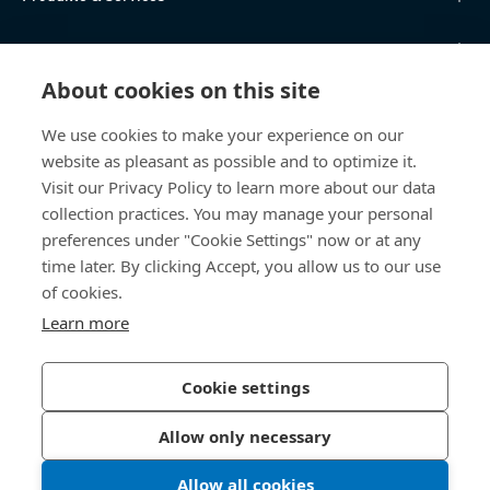
Wissen
About cookies on this site
Direktzugriff
We use cookies to make your experience on our
website as pleasant as possible and to optimize it.
Über uns
Visit our Privacy Policy to learn more about our data
collection practices. You may manage your personal
Bossard Österreich
preferences under "Cookie Settings" now or at any
Concorde Business Park 2/F/15
time later. By clicking Accept, you allow us to our use
2320 Schwechat
of cookies.
Österreich
Learn more
Cookie settings
Datenschutzerklärung
Impressum
Allow only necessary
Barrierefreiheit
Allow all cookies