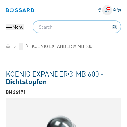
Anmel
Ihr 
Bossard homepage
Search
Menü
KOENIG EXPANDER® MB 600
...
Home
KOENIG EXPANDER® MB 600 -
Dichtstopfen
BN 26171