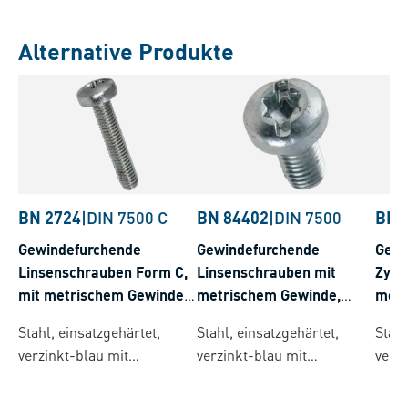
Alternative Produkte
BN 2724
|
DIN 7500 C
BN 84402
|
DIN 7500
BN 
Gewindefurchende
Gewindefurchende
Gewi
Linsenschrauben Form C,
Linsenschrauben mit
Zyli
mit metrischem Gewinde
metrischem Gewinde,
metr
und Kreuzschlitz Pozidriv
Innensechsrund und nicht
Kreu
Stahl, einsatzgehärtet,
Stahl, einsatzgehärtet,
Stahl
Form Z
durchgehendem Schlitz
Form
verzinkt-blau mit
verzinkt-blau mit
verzi
Gleitschicht
Gleitschicht
Gleit