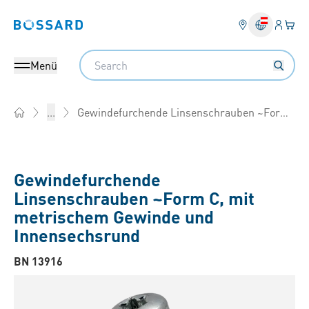
Anmel
Ihr 
Bossard homepage
Search
Menü
Gewindefurchende Linsenschrauben ~Form C, mit metrischem Gewinde und Innensechsrund
...
Home
Gewindefurchende
Linsenschrauben ~Form C, mit
metrischem Gewinde und
Innensechsrund
BN 13916